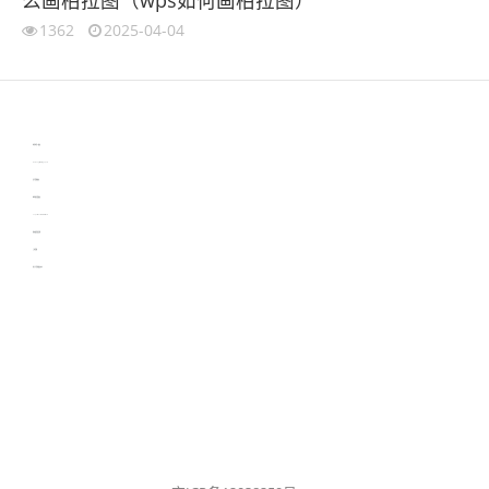
1362
2025-04-04
伙伴云
3D视觉相机资讯
协作机器人资讯
learn english in singapore
生产管理资讯
物流供应链资讯
experiment record software
新加坡英语培训
工单管理
电子元器件资讯中心