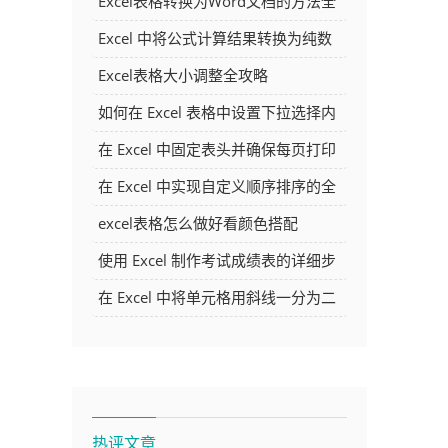
Excel表格转换为Word文档的方法全
解析
Excel 中将公式计算结果转换为纯数
字的多种方法
Excel表格大小调整全攻略
如何在 Excel 表格中设置下拉选择内
容
在 Excel 中固定表头并确保每页打印
时都显示表头的方法详解
在 Excel 中实现自定义顺序排序的全
面指南
excel表格怎么做好看颜色搭配
使用 Excel 制作考试成绩表的详细步
骤及技巧
在 Excel 中将单元格用斜线一分为二
的方法详解
热评文章