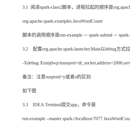
3.1 阅读spark-class2脚本，进程拉起的顺序是org.apache.spark.
org.apache.spark.examples.JavaWordCount
脚本的调用顺序是run-example -> spark-submit -> spark-c
3.2 配置org.apache.spark.launcher.Main以debu
-Xdebug Xrunjdwp:transport=dt_socket,address=2000,ser
备注：注意suspend=y或者n的区别
如下图
3.3 IDEA Terminal提交app，命令是
run-example --master spark://localhost:7077 JavaWordCo