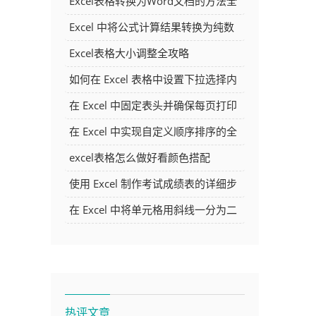
Excel表格转换为Word文档的方法全
解析
Excel 中将公式计算结果转换为纯数
字的多种方法
Excel表格大小调整全攻略
如何在 Excel 表格中设置下拉选择内
容
在 Excel 中固定表头并确保每页打印
时都显示表头的方法详解
在 Excel 中实现自定义顺序排序的全
面指南
excel表格怎么做好看颜色搭配
使用 Excel 制作考试成绩表的详细步
骤及技巧
在 Excel 中将单元格用斜线一分为二
的方法详解
热评文章