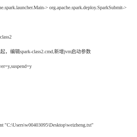
launcher.Main-> org.apache.spark.deploy.SparkSubmit->
lass2
g方式拉起，编辑spark-class2.cmd,新增jvm启动参数
ver=y,suspend=y
unt "C:\Users\w00403095\Desktop\weizheng.txt"