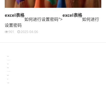
excel表格
excel表格
如何进行设置密码">
如何进行
设置密码
901
2025-04-06
伙伴云
3D视觉相机资讯
协作机器人资讯
learn english in singapore
生产管理资讯
物流供应链资讯
experiment record software
新加坡英语培训
工单管理
电子元器件资讯中心