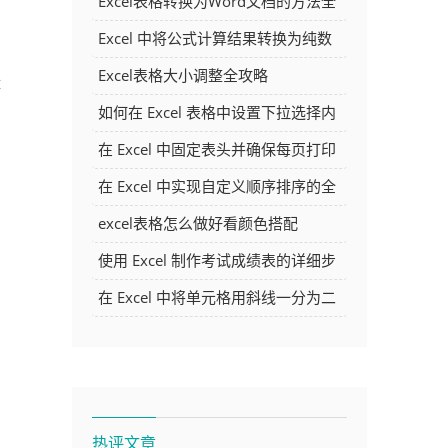
Excel表格转换为Word文档的方法全
解析
Excel 中将公式计算结果转换为纯数
字的多种方法
Excel表格大小调整全攻略
体
如何在 Excel 表格中设置下拉选择内
的
容
在 Excel 中固定表头并确保每页打印
时都显示表头的方法详解
在 Excel 中实现自定义顺序排序的全
面指南
excel表格怎么做好看颜色搭配
商
使用 Excel 制作考试成绩表的详细步
骤及技巧
在 Excel 中将单元格用斜线一分为二
的方法详解
自
热评文章