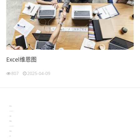
Excel维恩图
807
2025-04-09
伙伴云
3D视觉相机资讯
协作机器人资讯
learn english in singapore
生产管理资讯
物流供应链资讯
experiment record software
新加坡英语培训
工单管理