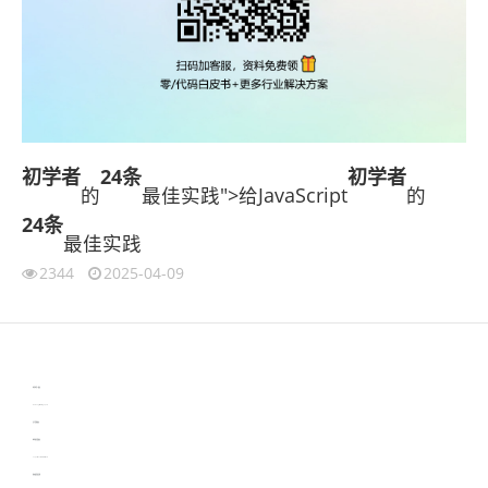
初学者
24条
初学者
的
最佳实践">给JavaScript
的
24条
最佳实践
2344
2025-04-09
伙伴云
3D视觉相机资讯
协作机器人资讯
learn english in singapore
生产管理资讯
物流供应链资讯
experiment record software
新加坡英语培训