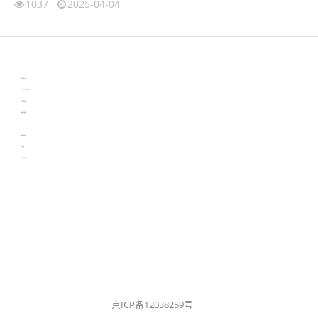
1037
2025-04-04
伙伴云
3D视觉相机资讯
协作机器人资讯
learn english in singapore
生产管理资讯
物流供应链资讯
experiment record software
新加坡英语培训
工单管理
电子元器件资讯中心
京ICP备12038259号