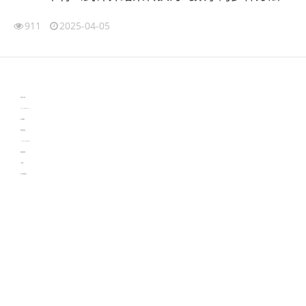
911
2025-04-05
伙伴云
3D视觉相机资讯
协作机器人资讯
learn english in singapore
生产管理资讯
物流供应链资讯
experiment record software
新加坡英语培训
工单管理
电子元器件资讯中心