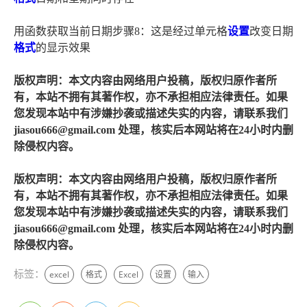
用函数获取当前日期步骤8：这是经过单元格
设置
改变日期
格式
的显示效果
版权声明：本文内容由网络用户投稿，版权归原作者所
有，本站不拥有其著作权，亦不承担相应法律责任。如果
您发现本站中有涉嫌抄袭或描述失实的内容，请联系我们
jiasou666@gmail.com 处理，核实后本网站将在24小时内删
除侵权内容。
版权声明：本文内容由网络用户投稿，版权归原作者所
有，本站不拥有其著作权，亦不承担相应法律责任。如果
您发现本站中有涉嫌抄袭或描述失实的内容，请联系我们
jiasou666@gmail.com 处理，核实后本网站将在24小时内删
除侵权内容。
标签：
excel
格式
Excel
设置
输入