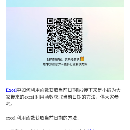
Excel
中如何利用函数获取当前日期呢?接下来是小编为大
家带来的excel 利用函数获取当前日期的方法，供大家参
考。
excel 利用函数获取当前日期的方法：