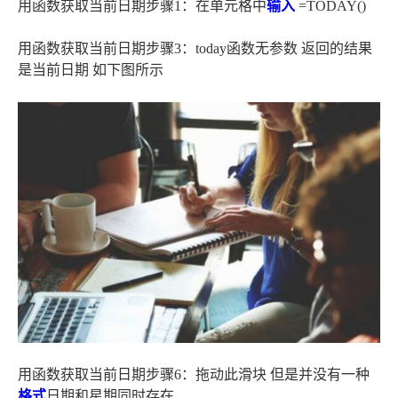
用函数获取当前日期步骤1：在单元格中
输入
=TODAY()
用函数获取当前日期步骤3：today函数无参数 返回的结果
是当前日期 如下图所示
用函数获取当前日期步骤6：拖动此滑块 但是并没有一种
格式
日期和星期同时存在