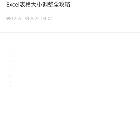
Excel表格大小调整全攻略
1255
2025-04-04
伙伴云
3D视觉相机资讯
协作机器人资讯
learn english in singapore
生产管理资讯
物流供应链资讯
experiment record software
新加坡英语培训
工单管理
电子元器件资讯中心