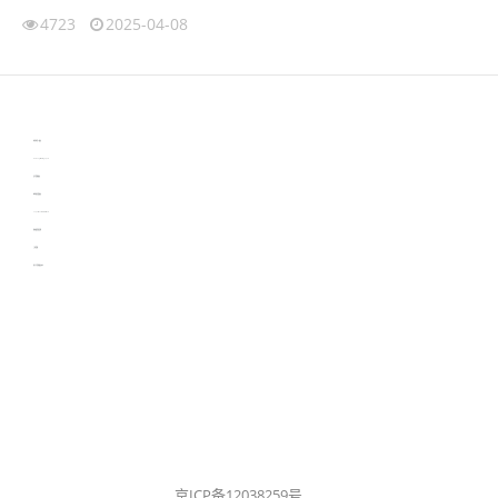
4723
2025-04-08
伙伴云
3D视觉相机资讯
协作机器人资讯
learn english in singapore
生产管理资讯
物流供应链资讯
experiment record software
新加坡英语培训
工单管理
电子元器件资讯中心
京ICP备12038259号