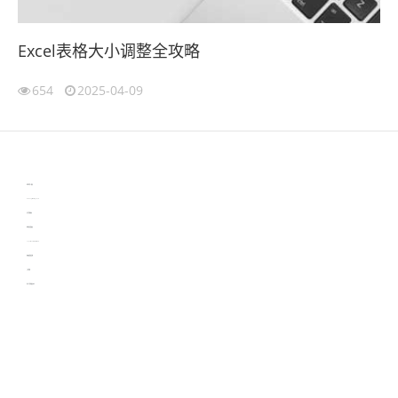
Excel表格大小调整全攻略
654
2025-04-09
伙伴云
3D视觉相机资讯
协作机器人资讯
learn english in singapore
生产管理资讯
物流供应链资讯
experiment record software
新加坡英语培训
工单管理
电子元器件资讯中心