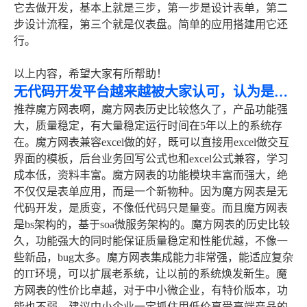
它去做开发，基本上就是三步，第一步是设计表单，第二
步设计流程，第三个就是仪表盘。简单的应用搭建用它还
行。
以上内容，希望大家有所帮助！
无代码开发平台越来越被大家认可，认为是未来的方向，请问国内最好的是哪个？
推荐魔方网表啊，魔方网表历史比较悠久了，产品功能强
大，质量稳定，有大量稳定运行时间在5年以上的系统存
在。魔方网表兼容excel做的好，既可以直接用excel做交互
界面的模板，后台业务回写公式也和excel公式兼容，学习
成本低，资料丰富。魔方网表的功能模块丰富而强大，绝
不仅仅是表单应用，而是一个新物种。因为魔方网表是无
代码开发，是质变，不像低代码只是量变。而且魔方网表
是bs架构的，基于soa微服务架构的。魔方网表的历史比较
久，功能强大的同时能保证质量稳定和性能优越，不像一
些新品，bug太多。魔方网表集成能力非常强，能适应复杂
的IT环境，可以扩展老系统，让以前的系统焕发新生。魔
方网表的性价比卓越，对于中小微企业，有特价版本，功
能也不弱，建议中小企业一定抓住用低价享受高端产品的