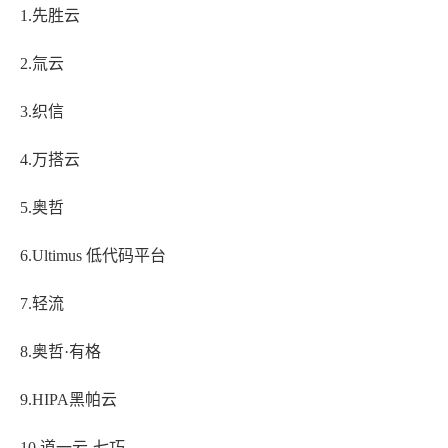
1.先胜云
2.氚云
3.织信
4.万搭云
5.奥哲
6.Ultimus 低代码平台
7.轻流
8.奥哲·有格
9.HIPA黑帕云
10.道一云-七巧