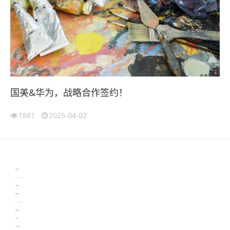
国美&华为，战略合作签约！
1881
2025-04-02
伙伴云
3D视觉相机资讯
协作机器人资讯
learn english in singapore
生产管理资讯
物流供应链资讯
experiment record software
新加坡英语培训
工单管理
电子元器件资讯中心