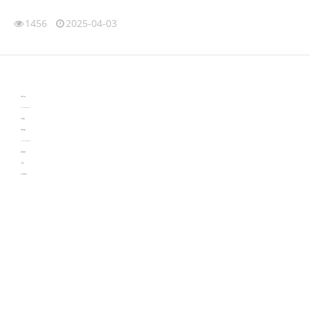
1456
2025-04-03
伙伴云
3D视觉相机资讯
协作机器人资讯
learn english in singapore
生产管理资讯
物流供应链资讯
experiment record software
新加坡英语培训
工单管理
电子元器件资讯中心