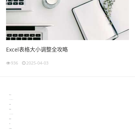
Excel表格大小调整全攻略
936
2025-04-03
伙伴云
3D视觉相机资讯
协作机器人资讯
learn english in singapore
生产管理资讯
物流供应链资讯
experiment record software
新加坡英语培训
工单管理
电子元器件资讯中心