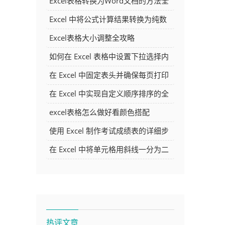
Excel表格转换为Word文档的方法全
解析
Excel 中将公式计算结果转换为纯数
字的多种方法
Excel表格大小调整全攻略
如何在 Excel 表格中设置下拉选择内
容
在 Excel 中固定表头并确保每页打印
时都显示表头的方法详解
在 Excel 中实现自定义顺序排序的全
面指南
excel表格怎么做好看颜色搭配
使用 Excel 制作考试成绩表的详细步
骤及技巧
在 Excel 中将单元格用斜线一分为二
的方法详解
热评文章