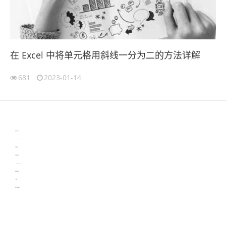
在 Excel 中将单元格用斜线一分为二的方法详解
681
2023-01-14
伙伴云
3D视觉相机资讯
协作机器人资讯
learn english in singapore
生产管理资讯
物流供应链资讯
experiment record software
新加坡英语培训
工单管理
电子元器件资讯中心