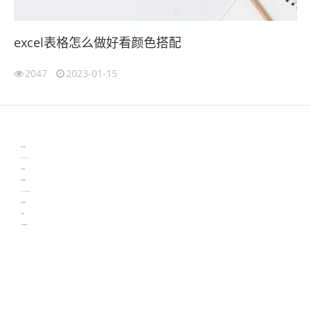
excel表格怎么做好看颜色搭配
2047
2023-01-15
伙伴云
3D视觉相机资讯
协作机器人资讯
learn english in singapore
生产管理资讯
物流供应链资讯
experiment record software
新加坡英语培训
工单管理
电子元器件资讯中心