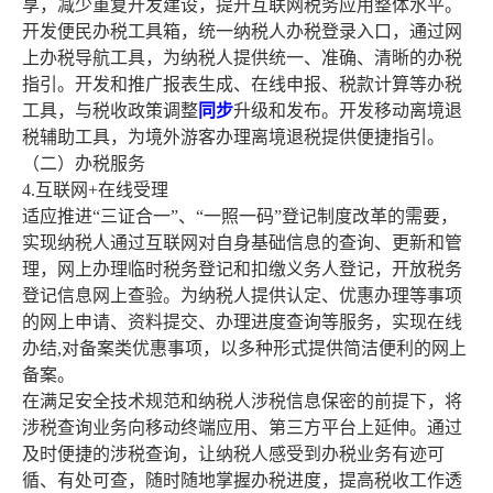
享，减少重复开发建设，提升互联网税务应用整体水平。
开发便民办税工具箱，统一纳税人办税登录入口，通过网
上办税导航工具，为纳税人提供统一、准确、清晰的办税
指引。开发和推广报表生成、在线申报、税款计算等办税
工具，与税收政策调整
同步
升级和发布。开发移动离境退
税辅助工具，为境外游客办理离境退税提供便捷指引。
（二）办税服务
4.互联网+在线受理
适应推进“三证合一”、“一照一码”登记制度改革的需要，
实现纳税人通过互联网对自身基础信息的查询、更新和管
理，网上办理临时税务登记和扣缴义务人登记，开放税务
登记信息网上查验。为纳税人提供认定、优惠办理等事项
的网上申请、资料提交、办理进度查询等服务，实现在线
办结,对备案类优惠事项，以多种形式提供简洁便利的网上
备案。
在满足安全技术规范和纳税人涉税信息保密的前提下，将
涉税查询业务向移动终端应用、第三方平台上延伸。通过
及时便捷的涉税查询，让纳税人感受到办税业务有迹可
循、有处可查，随时随地掌握办税进度，提高税收工作透