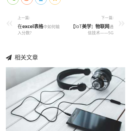
上一篇:
下一篇:
在
excel表格
【IoT
美学
物联网
中如何输
】
通
入分数?
信技术——5G
相关文章