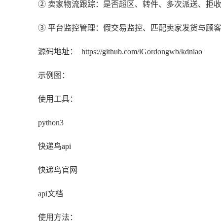
② 卖家物流跟踪：是否超区、转件、多次派送、拒
③ 平台监控管理：假交易监控、匹配卖家发货与顾
源码地址： https://github.com/iGordongwb/kdniao
示例图：
使用工具：
python3
快递鸟api
快递鸟官网
api文档
使用方法：