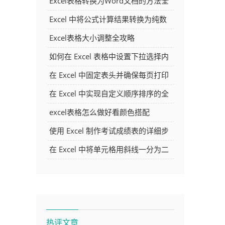
Excel表格转换为Word文档的方法全
解析
Excel 中将公式计算结果转换为纯数
字的多种方法
Excel表格大小调整全攻略
如何在 Excel 表格中设置下拉选择内
容
在 Excel 中固定表头并确保每页打印
时都显示表头的方法详解
在 Excel 中实现自定义顺序排序的全
面指南
excel表格怎么做好看颜色搭配
使用 Excel 制作考试成绩表的详细步
骤及技巧
在 Excel 中将单元格用斜线一分为二
的方法详解
热评文章