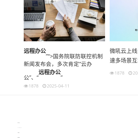
远程办公
微吼云上线
”">国务院联防联控机制
速多场景互
新闻发布会，多次肯定“云办
远程办公
1878
20
公”、“
”
1878
2025-04-11
伙伴云
3D视觉相机资讯
协作机器人资讯
learn english in singapore
生产管理资讯
物流供应链资讯