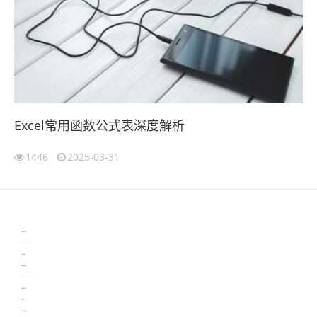
Excel常用函数公式表深度解析
1446
2025-03-31
伙伴云
3D视觉相机资讯
协作机器人资讯
learn english in singapore
生产管理资讯
物流供应链资讯
experiment record software
新加坡英语培训
工单管理
电子元器件资讯中心