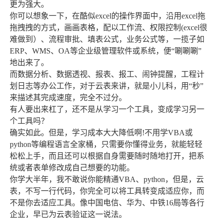
更为强大。
你可以想象一下，在酷似excel的操作界面中，沿用excel拖
拖拽拽的方式，画画表格，配以工作流、权限控制(excel很
难做到）、流程审批、填表公式，业务公式等，一揽子如
ERP、WMS、OA等企业级管理软件或系统，便“唰唰唰”
地出来了。
而数据分析、数据透视、报表、报工、闹钟提醒，工程计
划日志等办公工作，对于云表来讲，就是小儿科，用“秒”
来描述其完成速度，完全不过分。
有人要出来杠了，还不是从学习一个工具，变成学习另一
个工具吗？
确实如此。但是，学习成本大大降低啊!不用学VBA或
python等编程语言全家桶，只需要你懂得业务，就能轻轻
松松上手，而且还可以根据自身需要随时随地打开，把系
统或者表单修改成自己想要的功能。
你学大半年，我不敢说你能精通VBA、python，但是，云
表，不写一行代码，你完全可以将工具转变成适应你，而
不是你去适应工具。像中国电信、华为、中铁16局等各行
企业，早已为云表验证这一说法。