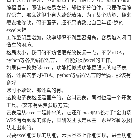
看上去差异很大，但是本质上它们相差无几。本质上都是
编程语言，即使有难易之分，却也不分伯仲。只要你是编
程语言，那么就很少有人敢说精通，为了某个功能，翻来
覆去地修改，碍于面子，还不愿请教比自己年轻2岁的
excel大神。
工作量明显增加，效率却得不到显著提高，容易陷入闭门
造车的困境。
格局太小，我们何不妨把眼光放长远一点，不学VBA，
python等各类编程语言，一样能处理excel的工作。
如果有一款类似excel，功能相似或功能更强大的电子表
格，还省去学习VBA、python等编程语言的苦痛，那该有
多好!
您可不敢说，那还真的有。
这款电子表格还是国产的，它叫云表，同时也是一个开发
工具。(文末有免费获取方式)
云表是从excel中延伸来的，它还和excel的“老对手”金山系
WPS有着颇深的渊源，其研发团队是从金山系WPS研发团
队走出来的。
只要excel能实现的功能，云表基本上都能实现，甚至功能