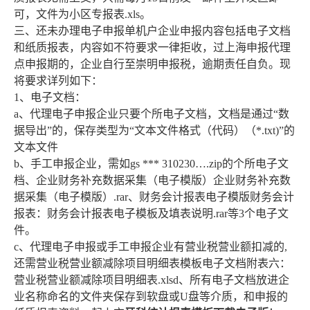
可，文件为小区专报表.xls。
三、还未办理电子申报单机户企业申报内容包括电子文档
和纸质报表，内容如不符要求一律拒收，过上海申报代理
点申报期的，企业自行至崇明申报税，逾期责任自负。现
将要求详列如下：
1、电子文档：
a、代理电子申报企业只要个所电子文档，文档是通过“数
据导出”的，保存类型为“文本文件格式（代码）（*.txt)”的
文本文件
b、手工申报企业，需如gs *** 310230….zip的个所电子文
档、企业财务补充数据采集（电子模版）企业财务补充数
据采集（电子模版）.rar、财务会计报表电子模版财务会计
报表：财务会计报表电子模板及填表说明.rar等3个电子文
件。
c、代理电子申报或手工申报企业有营业税营业额扣减的,
还需营业税营业额减除项目明细表模板电子文档附表六：
营业税营业额减除项目明细表.xlsd、所有电子文档放进企
业名称命名的文件夹保存到软盘或U盘等介质，和申报的