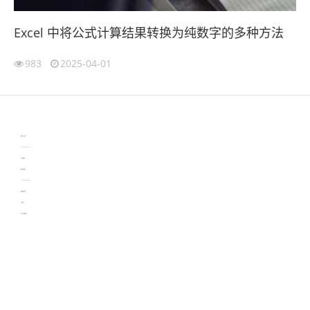
Excel 中将公式计算结果转换为纯数字的多种方法
983
2025-04-01
伙伴云
3D视觉相机资讯
协作机器人资讯
learn english in singapore
生产管理资讯
物流供应链资讯
experiment record software
新加坡英语培训
工单管理
电子元器件资讯中心