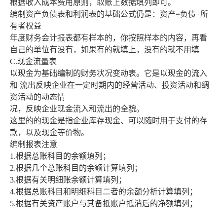
根据收入成本费用原则，取账上数据填列即可。
编制资产负债表和利润表的基础公式仍是：资产=负债+所
有者权益
年度财务会计报表都有样本的，你按照样本的内容，再看
自己的单位有没有，如果有的就填上，没有的就不用填
C.现金流量表
以现金为基础编制的财务状况变动表。它是以现金的流入
和 流出反映企业在一定时期内的经营活动、投资活动和绸
资活动的动态情
况，反映企业现金流入和流出的全貌。
这里的的现金是指企业库存现金、可以随时用于支付的存
款，以及现金等价物。
编制报表注意
1.根据总账科目的余额填列；
2.根据几个总账科目的余额计算填列；
3.根据有关明细账余额计算填列；
4.根据总账科目和明细科目二者的余额分析计算填列；
5.根据有关资产账户与其备抵账户抵消后的净额填列；