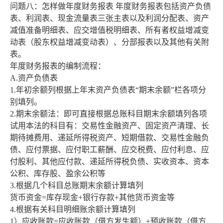
问题八：怎样做年度财务报表 年度财务报表包括资产负债
表、利润表、现金流量表三张主表以及利润分配表、资产
减值准备明细表、应交增值税明细表、所有者权益增减变
动表（股东权益增减变动表）、分部报表以及其他有关附
表。
年度财务报表的编制流程：
A.资产负债表
1.年初余额列根据上年末资产负债表“期末余额”栏各项分
别填列。
2.期末余额法：即可直接根据总账科目期末余额填列各项
试用本法的科目有：交易性金融资产、固定资产清理、长
期待摊费用、递延所得税资产、短期借款、交易性金融负
债、应付票据、应付职工薪酬、应交税费、应付利息、应
付股利、其他应付款、递延所得税负债、实收资本、资本
公积、库存股、盈余公积等
3.根据几个科目总账期末余额计算填列
货币资金=库存现金+银行存款+其他货币资金等
4.根据有关科目明细账余额计算填列
1）应收账款=应收账款（借方发生额）+预收账款（借方