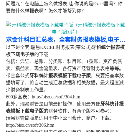
问题九：在电脑上怎么做报表 哇 你说的是Excel里吗？你
要做什么样报表啊？怎么才能帮到你？
求会计科目汇总表，全套财务报表模板,电子表格格式EXCEL 带公式版的有
以下是全套:瑞易EXCEL财务报表(带公式)
牙科统计报表模
板下载电子版
的下载
包括：凭证、总账、分类账、科目账、T型账、资产负债
表、损益表、现金流量表、各行资产经营财务表格等等。
带全套公式
牙科统计报表模板下载电子版
，只要把基本数
据填写了，将自动生成汇总数据和相关数据，最大程度减
少财务制表工作量。
600多套表：http://biso.cn/soft/304.htm
此外，瑞易财管是目前最好操作，使用最方便
牙科统计报
表模板下载电子版
的财务软件，有两个版本可参考：
瑞易财管简版是适用于中小公司会计、商户。下载：
http://biso.cn/soft/306.htm