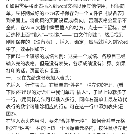
8.如果需要将此表插入到word文档以便其他使用，也很简
单。先将刚做好的Excel表格保存为一个文件名《设备表》
到桌面上。将此页的页面设置成横 向，否则表格会显示不
全的。在Word文档中需要插入的地方，点击一下鼠标，然
后选择上面“插入”---“对象”――“由文件创建”，然后找到
刚刚保存的 《设备表》，插入，确定，然后就插入到Word
中了。效果图如下：
下面以一个班级的成绩为例：这是一个成绩、各项目已经
输入完的表格，但是没有表头，各项成绩没有计算、如果
打印的话，页面没有设置。
一、 现在先给这张表加入表头：
先插入一行作表头。右键单击“姓名”一栏左边的“1”，(看
下图)在出现的对话框中我们单击“插入”，于是上边就多了
一行，(用同样方法可以插入多行。同样右键单击最左边代
表行的数字可删除相应的行)。可在这一行中添加表头(看
图2)。
在输入表头内容时，要先“合并单元格”，如何合并单元格
呢?在“姓名”一栏的上边一个顶端单元格内，按住鼠标左键