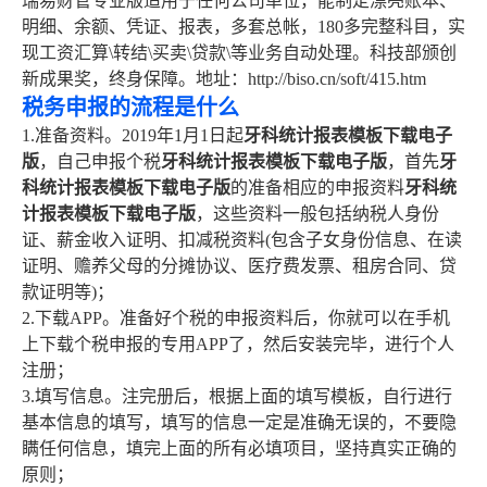
瑞易财管专业版适用于任何公司单位，能制定漂亮账本、
明细、余额、凭证、报表，多套总帐，180多完整科目，实
现工资汇算\转结\买卖\贷款\等业务自动处理。科技部颁创
新成果奖，终身保障。地址：http://biso.cn/soft/415.htm
税务申报的流程是什么
1.准备资料。2019年1月1日起
牙科统计报表模板下载电子
版
，自己申报个税
牙科统计报表模板下载电子版
，首先
牙
科统计报表模板下载电子版
的准备相应的申报资料
牙科统
计报表模板下载电子版
，这些资料一般包括纳税人身份
证、薪金收入证明、扣减税资料(包含子女身份信息、在读
证明、赡养父母的分摊协议、医疗费发票、租房合同、贷
款证明等)；
2.下载APP。准备好个税的申报资料后，你就可以在手机
上下载个税申报的专用APP了，然后安装完毕，进行个人
注册；
3.填写信息。注完册后，根据上面的填写模板，自行进行
基本信息的填写，填写的信息一定是准确无误的，不要隐
瞒任何信息，填完上面的所有必填项目，坚持真实正确的
原则；