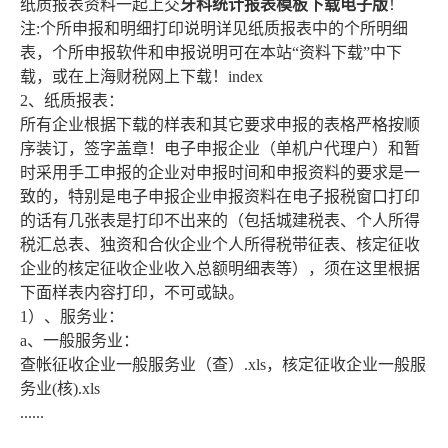
纸质报表资料一起上交
牙科统计报表模板下载电子版
！
注:个所申报和明细打印说明详见纸质报表中的个所明细
表，个所申报软件和申报说明可在本站“资料下载”中下
载，或在上海财税网上下载！index
2、纸质报表：
所有企业根据下载的样表和其它要求申报的表格严格按顺
序装订，签字盖章！电子申报企业（单机户代理户）和暂
时采用手工申报的企业对申报时间和申报资料的要求是一
致的，特别是电子申报企业申报资料在电子报税窗口打印
的话有几张表是打印不出来的（包括城建税表、个人所得
税汇总表、独资和合伙企业个人所得税带征表、核定征收
企业的核定征收企业收入总额明细表等），须在这里根据
下面样表内容打印，不可或缺。
1）、服务业：
a、一般服务业：
查帐征收企业一般服务业（查）.xls，核定征收企业一般服
务业(核).xls
......