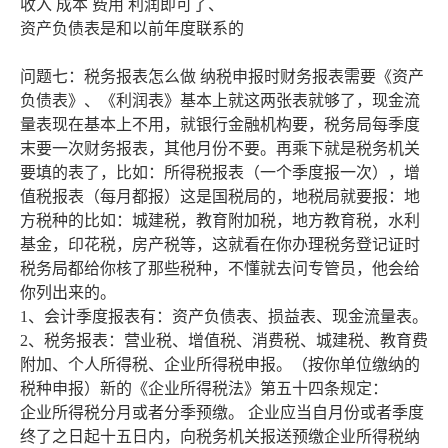
收入 成本 费用 利润即可了、
资产负债表是和以前年度联系的
问题七：税务报表怎么做 纳税申报时财务报表需要《资产
负债表》、《利润表》基本上就这两张表就够了，现金流
量表现在基本上不用，就银行金融机构要，税务局每季度
末要一次财务报表，其他月份不要。再乘下就是税务机关
要填的表了，比如：所得税报表（一个季度报一次），增
值税报表（每月都报）这是国税局的，地税局就要报：地
方税种的比如：城建税，教育附加税，地方教育税，水利
基金，印花税，房产税等，这就看在你办理税务登记证时
税务局都给你核了那些税种，不懂就去问专管员，他会给
你列出来的。
1、会计季度报表有：资产负债表、损益表、现金流量表。
2、税务报表：营业税、增值税、消费税、城建税、教育费
附加、个人所得税、企业所得税申报。（按你单位缴纳的
税种申报）新的《企业所得税法》第五十四条规定：
企业所得税分月或者分季预缴。 企业应当自月份或者季度
终了之日起十五日内，向税务机关报送预缴企业所得税纳