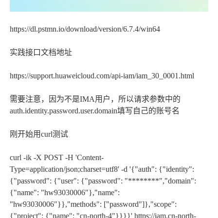
https://dl.pstmn.io/download/version/6.7.4/win64
实践接口文档地址
https://support.huaweicloud.com/api-iam/iam_30_0001.html
需要注意，因为不是IMA用户，所以请求参数中的
auth.identity.password.user.domain填写自己的账号名
刚开始用curl测试
curl -ik -X POST -H 'Content-
Type=application/json;charset=utf8' -d '{"auth": {"identity":
{"password": {"user": {"password": "********","domain":
{"name": "hw93030006"},"name":
"hw93030006"}},"methods": ["password"]},"scope":
{"project": {"name": "cn-north-4"}}}}' https://iam.cn-north-