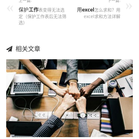
上一篇:
下一篇:
保护
工作
用
excel
表变得无法选
怎么求和？用
定（保护工作表后无法筛
excel求和方法详解
选）
相关文章