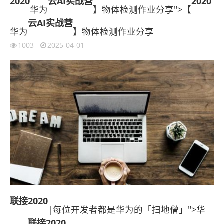
2020
云AI实战营
2020
华为
】物体检测作业分享">【
云AI实战营
华为
】物体检测作业分享
1003
2025-04-01
联接
2020
|每位开发者都是华为的「扫地僧」">华
联接
2020