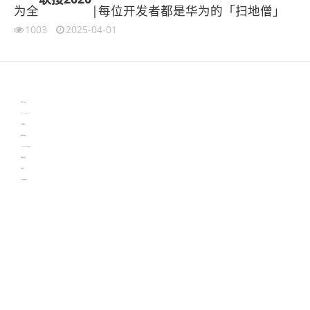
为全
|每位开发者都是华为的「扫地僧」
1003
2025-04-01
伙伴云
3D视觉相机资讯
协作机器人资讯
learn english in singapore
生产管理资讯
物流供应链资讯
experiment record software
新加坡英语培训
工单管理
电子元器件资讯中心