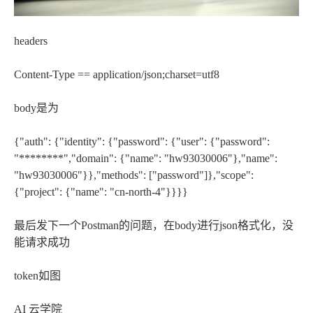
headers
Content-Type == application/json;charset=utf8
body是为
{"auth": {"identity": {"password": {"user": {"password":
"********","domain": {"name": "hw93030006"},"name":
"hw93030006"}},"methods": ["password"]},"scope":
{"project": {"name": "cn-north-4"}}}}
最后发下一个Postman的问题，在body进行json格式化，没
能请求成功
token如图
AI 云学院