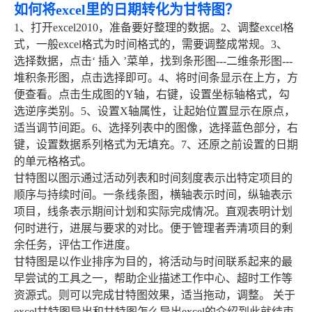
如何将excel里的日期转化为甘特图？
1、打开excel2010，准备要好整理的数据。2、调整excel格
式，一般excel格式为时间格式的，需要调整成常规。3、
选择数据，点击‘ 插入 ’菜单，找到条形图---二维条形图---
堆积条形图，点击选择即可。4、将时间条显示在上方，方
便查看。点击生成图的Y轴，右键，设置坐标轴格式，勾
选逆序类别。5、设置X轴属性，让起始位置显示在原点，
适当调节间距。6、选择列表中的图像，选择蓝色部分，右
键，设置数据系列格式为无填充。7、还原之前设置的日期
的单元格格式。
甘特图以图示通过活动列表和时间刻度表示出特定项目的
顺序与持续时间。一条线条图，横轴表示时间，纵轴表示
项目，线条表示期间计划和实际完成情况。直观表明计划
何时进行，进展与要求的对比。便于管理者弄清项目的剩
余任务，评估工作进度。
甘特图是以作业排序为目的，将活动与时间联系起来的最
早尝试的工具之一，帮助企业描述工作中心、超时工作等
资源式。则可以完成甘特图效果，适当拖动，调整。 关于
excel甘特图导出和甘特图怎么导出excel的介绍到此就结束