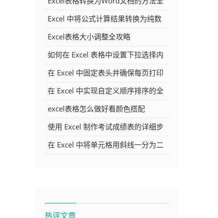
Excel表格转换为Word文档的方法全
解析
Excel 中将公式计算结果转换为纯数
字的多种方法
Excel表格大小调整全攻略
如何在 Excel 表格中设置下拉选择内
容
在 Excel 中固定表头并确保每页打印
时都显示表头的方法详解
在 Excel 中实现自定义顺序排序的全
面指南
excel表格怎么做好看颜色搭配
使用 Excel 制作考试成绩表的详细步
骤及技巧
在 Excel 中将单元格用斜线一分为二
的方法详解
热评文章