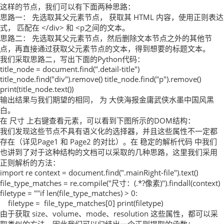
这样的节点，我们可以有下面两种思路：
思路一： 先选取其父元素节点， 获取其 HTML 内容，使用正则表达
式， 匹配在 </div> 和 <p之间的文本。
思路二： 先选取其父元素节点，然后删除文本节点之外的其他节
点，再直接通过获取父元素节点的文本，得到想要的标题文本。
我们采取思路二，写出下面的Python代码：
title_node = document.find(".detail-title")
title_node.find("div").remove() title_node.find("p").remove()
print(title_node.text())
输出结果与我们期望的相同， 为 大侠海报金庸武侠水墨中国风黑
白。
在 尺寸 上右键查看元素，可以看到下图所示的DOM结构：
我们发现这些节点不具有语义化的选择器，并且这些属性不一定都
存在（详见Page1 和 Page2 的对比）。在 稳定的解析代码 中我们
也讲到了对于这种结构的文档可以采取的几种思路，这里我们采用
正则解析的方法：
import re context = document.find(".mainRight-file").text()
file_type_matches = re.compile("尺寸：(.*?像素)").findall(context)
filetype = ""if len(file_type_matches) > 0:
filetype = file_type_matches[0] print(filetype)
由于获取 size、volume、mode、resolution 这些属性，都可以采