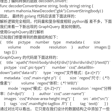
理出了编码转换的函数 decoderConvert：
func decoderConvert(name string, body string) string {
return mahonia.NewDecoder("gbk").ConvertString(body) }
因此， 最终的 golang 代码应该是下面这样的：
解析逻辑完全相同，代码量和复杂程度相较 python版 差不多，下面
我们来看一下新出现的 GraphQuery 是如何做的。
使用GraphQuery进行解析
已知我们想要得到的数据结构如下：
{ title pictype number type metadata { size
volume mode resolution } author images []
tags [] }
GraphQuery 的代码是下面这样的：
{ title `xpath("/html/body/div[4]/div[1]/div/div/div[1]/text()")`
pictype `css(".pic-type")` number `css(".detailBtn-
down");attr("data-id")` type `regex("文件格式：([a-z]+)")`
metadata `css(".main-right p")` { size `regex("尺寸：(.*?)
像素")` volume `regex("体积：(.*? MB)")`
mode `regex("模式：([A-Z]+)")` resolution `regex("分辨
率：(\d+dpi)")` } author `css(".user-name")`
images `css("#show-area-height img")` [ src `attr("src")`
] tags `css(".mainRight-tagBox .fl")` [ tag `text()` ] }
通过对比可以看出， 它只是在我们设计的数据结构之中添加了一些