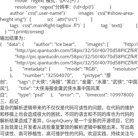
mode `regex("模式：([A-Z]+)")`
resolution `regex("分辨率：(\d+dpi)")` }
author `css(".user-name")` images `css("#show-area-
height img")` [ src `attr("src")` ]
tags `css(".mainRight-tagBox .fl")` [ tag `text()` ]
} """) print(conseq)
输出结果为：
{ "data": { "author": "Ice bear", "images": [ "http://p
"http://pic.qiantucdn.com/58pic/32/50/40/70d58PICZfkRT
"http://pic.qiantucdn.com/58pic/32/50/40/70d58PICZfkRT
"http://pic.qiantucdn.com/58pic/32/50/40/70d58PICZfkRT
], "metadata": { "mode": "RGB", "resolution": "
}, "number": "32504070", "pictype": "原
创", "tags": ["大侠", "海报", "黑白", "金庸", "水墨", "武侠", "中国
风"], "title": "大侠海报金庸武侠水墨中国风黑
白", "type": "psd" }, "error": "", "timecost": 10997800}
三、后记
复杂的解析逻辑带来的不仅仅是代码可读性的问题，在代码的维护
和移植上也会造成很大的困扰，不同的语言和不同的库也为代码的
解析结果造成了差异，GraphQuery 是一个全新的开源项目，它的
主旨就是让开发者从这些重复繁琐的解析逻辑中解脱出来，写出高
可读性、高可移植性、高可维护性的代码。欢迎实践、持续关注与