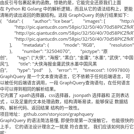
由反引号包裹起来的函数。惊艳的是，它能完全还原我们上面
在 Python 和 Golang 中的解析逻辑，而且从它的语法结构上，更能
清晰的读出返回的数据结构。这段 GraphQuery 的执行结果如下：
{ "data": { "author": "Ice bear", "images": [ "http://p
"http://pic.qiantucdn.com/58pic/32/50/40/70d58PICZfkRT
"http://pic.qiantucdn.com/58pic/32/50/40/70d58PICZfkRT
"http://pic.qiantucdn.com/58pic/32/50/40/70d58PICZfkRT
], "metadata": { "mode": "RGB", "resolution": "
}, "number": "32504070", "pictype": "原
创", "tags": ["大侠", "海报", "黑白", "金庸", "水墨", "武侠", "中国
风"], "title": "大侠海报金庸武侠水墨中国风黑
白", "type": "psd" }, "error": "", "timecost": 10997800}
GraphQuery 是一个文本查询语言，它不依赖于任何后端语言，可
以被任何后端语言调用，一段 GraphQuery查询语句，在任何语言
中可以得到相同的解析结果。
它内置了 xpath选择器，css选择器，jsonpath 选择器和 正则表达
式 ，以及足量的文本处理函数，结构清晰易读，能够保证 数据结
构、解析代码、返回结果 结构的一致性。
项目地址： github.com/storyicon/graphquery
GraphQuery 的语法简洁易懂, 即使你是第一次接触它， 也能很快的
上手， 它的语法设计理念之一就是 符合直觉， 我们应该如何执行它
呢：