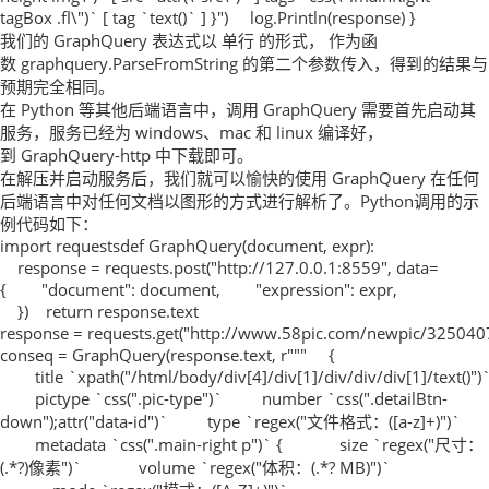
tagBox .fl\")` [ tag `text()` ] }") log.Println(response) }
我们的 GraphQuery 表达式以 单行 的形式， 作为函
数 graphquery.ParseFromString 的第二个参数传入，得到的结果与
预期完全相同。
在 Python 等其他后端语言中，调用 GraphQuery 需要首先启动其
服务，服务已经为 windows、mac 和 linux 编译好，
到 GraphQuery-http 中下载即可。
在解压并启动服务后，我们就可以愉快的使用 GraphQuery 在任何
后端语言中对任何文档以图形的方式进行解析了。Python调用的示
例代码如下：
import requestsdef GraphQuery(document, expr):
response = requests.post("http://127.0.0.1:8559", data=
{ "document": document, "expression": expr,
}) return response.text
response = requests.get("http://www.58pic.com/newpic/325040
conseq = GraphQuery(response.text, r""" {
title `xpath("/html/body/div[4]/div[1]/div/div/div[1]/text()")
pictype `css(".pic-type")` number `css(".detailBtn-
down");attr("data-id")` type `regex("文件格式：([a-z]+)")`
metadata `css(".main-right p")` { size `regex("尺寸：
(.*?)像素")` volume `regex("体积：(.*? MB)")`