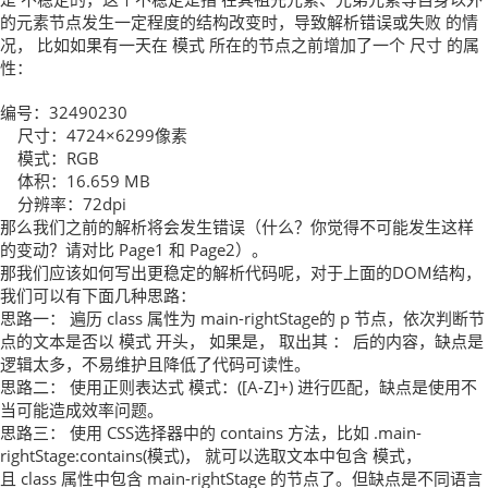
的元素节点发生一定程度的结构改变时，导致解析错误或失败 的情
况， 比如如果有一天在 模式 所在的节点之前增加了一个 尺寸 的属
性：
编号：32490230
尺寸：4724×6299像素
模式：RGB
体积：16.659 MB
分辨率：72dpi
那么我们之前的解析将会发生错误（什么？你觉得不可能发生这样
的变动？请对比 Page1 和 Page2）。
那我们应该如何写出更稳定的解析代码呢，对于上面的DOM结构，
我们可以有下面几种思路：
思路一： 遍历 class 属性为 main-rightStage的 p 节点，依次判断节
点的文本是否以 模式 开头， 如果是， 取出其 ： 后的内容，缺点是
逻辑太多，不易维护且降低了代码可读性。
思路二： 使用正则表达式 模式：([A-Z]+) 进行匹配，缺点是使用不
当可能造成效率问题。
思路三： 使用 CSS选择器中的 contains 方法，比如 .main-
rightStage:contains(模式)， 就可以选取文本中包含 模式，
且 class 属性中包含 main-rightStage 的节点了。但缺点是不同语言