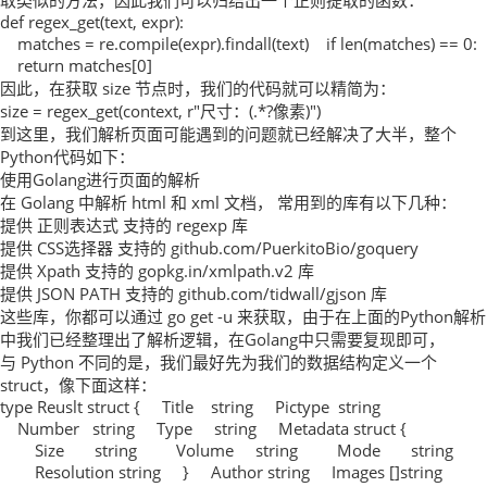
取类似的方法，因此我们可以归结出一个正则提取的函数：
def regex_get(text, expr):
matches = re.compile(expr).findall(text) if len(matches) == 
return matches[0]
因此，在获取 size 节点时，我们的代码就可以精简为：
size = regex_get(context, r"尺寸：(.*?像素)")
到这里，我们解析页面可能遇到的问题就已经解决了大半，整个
Python代码如下：
使用Golang进行页面的解析
在 Golang 中解析 html 和 xml 文档， 常用到的库有以下几种：
提供 正则表达式 支持的 regexp 库
提供 CSS选择器 支持的 github.com/PuerkitoBio/goquery
提供 Xpath 支持的 gopkg.in/xmlpath.v2 库
提供 JSON PATH 支持的 github.com/tidwall/gjson 库
这些库，你都可以通过 go get -u 来获取，由于在上面的Python解析
中我们已经整理出了解析逻辑，在Golang中只需要复现即可，
与 Python 不同的是，我们最好先为我们的数据结构定义一个
struct，像下面这样：
type Reuslt struct { Title string Pictype string
Number string Type string Metadata struct {
Size string Volume string Mode string
Resolution string } Author string Images []string