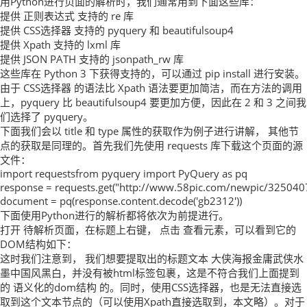
用Python进行页面的解析时，我们通常用到下面这些库：
提供 正则表达式 支持的 re 库
提供 CSS选择器 支持的 pyquery 和 beautifulsoup4
提供 Xpath 支持的 lxml 库
提供 JSON PATH 支持的 jsonpath_rw 库
这些库在 Python 3 下获得支持的，可以通过 pip install 进行安装。
由于 CSS选择器 的语法比 Xpath 语法要更加简洁，而在方法的调用
上，pyquery 比 beautifulsoup4 要更加方便，因此在 2 和 3 之间我
们选择了 pyquery。
下面我们会以 title 和 type 属性的获取作为例子进行讲解， 其他节
点的获取是同理的。首先我们先使用 requests 库下载这个页面的源
文件：
import requestsfrom pyquery import PyQuery as pq
response = requests.get("http://www.58pic.com/newpic/325040
document = pq(response.content.decode('gb2312'))
下面使用Python进行的解析都将依次为前提进行。
打开 待解析页面，在标题上右键， 点击 查看元素，可以看到它的
DOM结构如下：
这时我们注意到， 我们想要提取出的标题文本 大侠海报金庸武侠水
墨中国风黑白，并没有被html标签包裹，这是不符合我们上面提到
的 语义化的dom结构 的。同时，使用CSS选择器，也是无法直接选
取到这个文本节点的（可以使用Xpath直接选取到，本文略）。对于