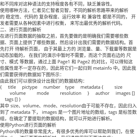
和不同库对这种语法的支持程度各有不同，缺乏兼容性。
使用哪种方法，仁者见仁智者见智，不同的解析思路带来的解析
的 稳定性、代码的 复杂程度、运行效率 和 兼容性 都是不同的， 开
发者需要从各种因素中进行权衡， 来写出最优秀的解析代码。
二、进行页面的解析
在进行页面数据的抽取之前，首先要做的是明确我们需要哪些数
据、页面上提供了哪些数据，然后设计出我们需要的数据结构。首
先打开 待解析页面， 由于其最上方的 浏览量、量、下载量等数据是
动态加载的， 在我们的演示中暂时不需要，而这个页面右边的 尺
寸、模式 等数据，通过上面 Page1 和 Page2 的对比，可以得知这
些属性是不一定存在的，因此将它们一起归到 metainfo 中。因此我
们需要获得的数据如下图所示：
由此我们可以很快设计出我们的数据结构：
{ title pictype number type metadata { size
volume mode resolution } author images []
tags [] }
其中 size、volume、mode、resolution由于可能不存在，因此归入
到了 metadata 下， images 是一个图片地址的数组，tags 是标签数
组，在确定了要提取的数据结构，就可以开始进行解析。
使用Python进行页面的解析
Python库的数量非常庞大，有很多优秀的库可以帮助到我们，在使