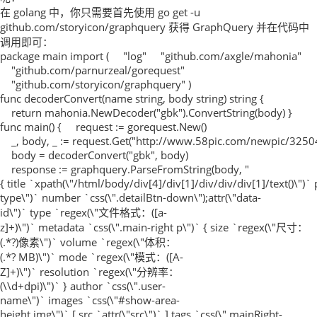
在 golang 中，你只需要首先使用 go get -u
github.com/storyicon/graphquery 获得 GraphQuery 并在代码中
调用即可：
package main import ( "log" "github.com/axgle/mahonia"
"github.com/parnurzeal/gorequest"
"github.com/storyicon/graphquery" )
func decoderConvert(name string, body string) string {
return mahonia.NewDecoder("gbk").ConvertString(body) }
func main() { request := gorequest.New()
_, body, _ := request.Get("http://www.58pic.com/newpic/32504
body = decoderConvert("gbk", body)
response := graphquery.ParseFromString(body, "
{ title `xpath(\"/html/body/div[4]/div[1]/div/div/div[1]/text()\")` 
type\")` number `css(\".detailBtn-down\");attr(\"data-
id\")` type `regex(\"文件格式：([a-
z]+)\")` metadata `css(\".main-right p\")` { size `regex(\"尺寸：
(.*?)像素\")` volume `regex(\"体积：
(.*? MB)\")` mode `regex(\"模式：([A-
Z]+)\")` resolution `regex(\"分辨率：
(\\d+dpi)\")` } author `css(\".user-
name\")` images `css(\"#show-area-
height img\")` [ src `attr(\"src\")` ] tags `css(\".mainRight-