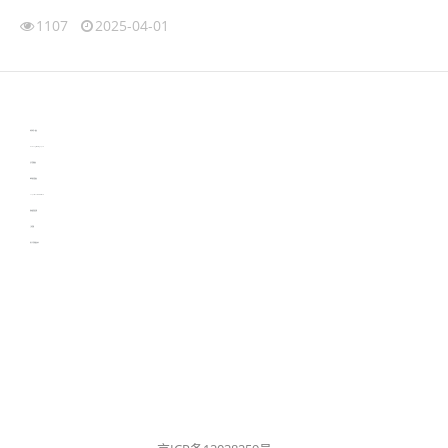
1107
2025-04-01
伙伴云
3D视觉相机资讯
协作机器人资讯
learn english in singapore
生产管理资讯
物流供应链资讯
experiment record software
新加坡英语培训
工单管理
电子元器件资讯中心