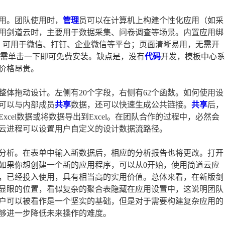
用。团队使用时，
管理
员可以在计算机上构建个性化应用（如采
用剑道云时，主要用于数据采集、问卷调查等场景。内置应用绑
势，可用于微信、打钉、企业微信等平台；页面清晰易用，无需开
有数百个系统，只需单击一下即可免费安装。缺点是，没有
代码
开发，模板中心系
价格昂贵。
整体拖动设计。左侧有20个字段，右侧有62个函数。如何使用设
可以与内部成员
共享
数据，还可以快速生成公共链接。
共享
后，
cel数据或将数据导出到Excel。在团队合作的过程中，必然会
云进程可以设置用户自定义的设计数据流路径。
分析。在表单中输入新数据后，相应的分析报告也将更改。打开
如果你想创建一个新的应用程序，可以从0开始，使用简道云应
，已经投入使用，具有相当高的实用价值。总体来看，在新版剑
显眼的位置，看似复杂的聚合表隐藏在应用设置中，这说明团队
户可以被看作是一个坚实的基础，但是对于需要构建复杂应用的
云能够进一步降低未来操作的难度。