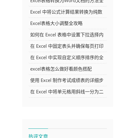
Excel表格转换为Word文档的方法全
解析
Excel 中将公式计算结果转换为纯数
字的多种方法
Excel表格大小调整全攻略
如何在 Excel 表格中设置下拉选择内
容
在 Excel 中固定表头并确保每页打印
时都显示表头的方法详解
在 Excel 中实现自定义顺序排序的全
面指南
excel表格怎么做好看颜色搭配
使用 Excel 制作考试成绩表的详细步
骤及技巧
在 Excel 中将单元格用斜线一分为二
的方法详解
热评文章