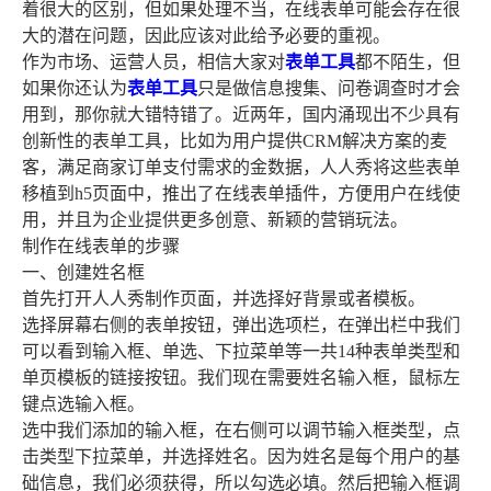
着很大的区别，但如果处理不当，在线表单可能会存在很
大的潜在问题，因此应该对此给予必要的重视。
作为市场、运营人员，相信大家对
表单工具
都不陌生，但
如果你还认为
表单工具
只是做信息搜集、问卷调查时才会
用到，那你就大错特错了。近两年，国内涌现出不少具有
创新性的表单工具，比如为用户提供CRM解决方案的麦
客，满足商家订单支付需求的金数据，人人秀将这些表单
移植到h5页面中，推出了在线表单插件，方便用户在线使
用，并且为企业提供更多创意、新颖的营销玩法。
制作在线表单的步骤
一、创建姓名框
首先打开人人秀制作页面，并选择好背景或者模板。
选择屏幕右侧的表单按钮，弹出选项栏，在弹出栏中我们
可以看到输入框、单选、下拉菜单等一共14种表单类型和
单页模板的链接按钮。我们现在需要姓名输入框，鼠标左
键点选输入框。
选中我们添加的输入框，在右侧可以调节输入框类型，点
击类型下拉菜单，并选择姓名。因为姓名是每个用户的基
础信息，我们必须获得，所以勾选必填。然后把输入框调