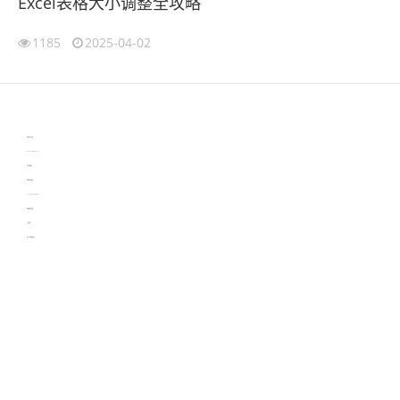
Excel表格大小调整全攻略
1185
2025-04-02
伙伴云
3D视觉相机资讯
协作机器人资讯
learn english in singapore
生产管理资讯
物流供应链资讯
experiment record software
新加坡英语培训
工单管理
电子元器件资讯中心