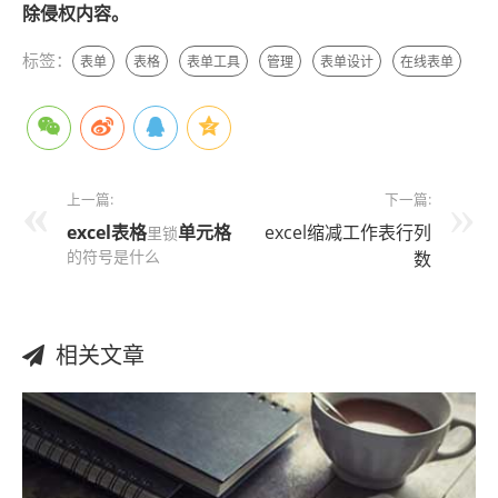
除侵权内容。
标签：
表单
表格
表单工具
管理
表单设计
在线表单
上一篇:
下一篇:
excel表格
单元格
excel缩减工作表行列
里锁
的符号是什么
数
相关文章