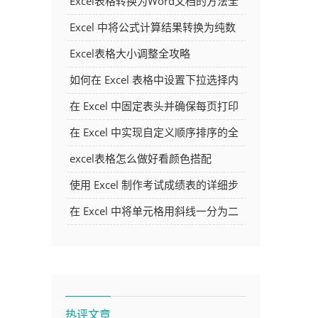
Excel表格转换为Word文档的方法全
解析
Excel 中将公式计算结果转换为纯数
字的多种方法
Excel表格大小调整全攻略
如何在 Excel 表格中设置下拉选择内
容
在 Excel 中固定表头并确保每页打印
时都显示表头的方法详解
在 Excel 中实现自定义顺序排序的全
面指南
excel表格怎么做好看颜色搭配
使用 Excel 制作考试成绩表的详细步
骤及技巧
在 Excel 中将单元格用斜线一分为二
的方法详解
热评文章