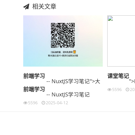
相关文章
前端
学习
课堂
笔记
-- NuxtJS学习笔记">大
"
前端
学习
5596
20
-- NuxtJS学习笔记
5596
2025-04-12
伙伴云
3D视觉相机资讯