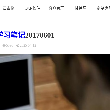
云表格
OKR软件
客户管理
甘特图
定制家
学习
笔记
20170601
5596
2025-04-12