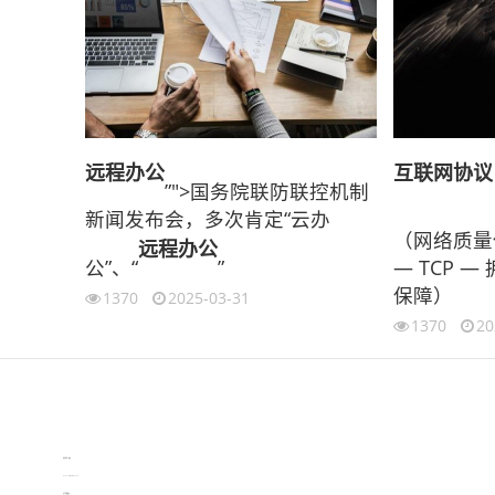
远程办公
互联网
协议
”">国务院联防联控机制
新闻发布会，多次肯定“云办
（网络质量
远程办公
公”、“
”
— TCP 
保障）
1370
2025-03-31
1370
20
伙伴云
3D视觉相机资讯
协作机器人资讯
learn english in singapore
生产管理资讯