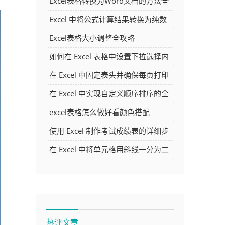
Excel表格转换为Word文档的方法全
解析
Excel 中将公式计算结果转换为纯数
字的多种方法
Excel表格大小调整全攻略
如何在 Excel 表格中设置下拉选择内
容
在 Excel 中固定表头并确保每页打印
时都显示表头的方法详解
在 Excel 中实现自定义顺序排序的全
面指南
excel表格怎么做好看颜色搭配
使用 Excel 制作考试成绩表的详细步
骤及技巧
在 Excel 中将单元格用斜线一分为二
的方法详解
热评文章