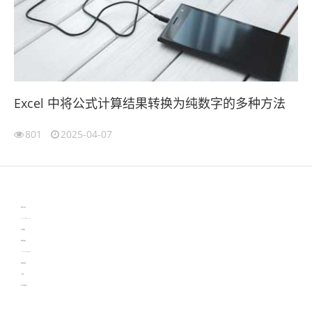
Excel 中将公式计算结果转换为纯数字的多种方法
801
2025-04-07
伙伴云
3D视觉相机资讯
协作机器人资讯
learn english in singapore
生产管理资讯
物流供应链资讯
experiment record software
新加坡英语培训
工单管理
电子元器件资讯中心