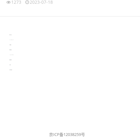
1273
2023-07-18
伙伴云
3D视觉相机资讯
协作机器人资讯
learn english in singapore
生产管理资讯
物流供应链资讯
experiment record software
新加坡英语培训
工单管理
电子元器件资讯中心
京ICP备12038259号