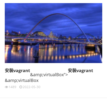
安装
vagrant
安装
vagrant
&amp;virtualBox">
&amp;virtualBox
1489
2022-05-30
伙伴云