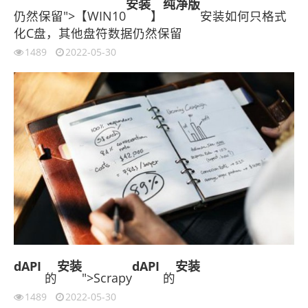
安装
纯净版
仍然保留">【WIN10
】
安装如何只格式
化C盘，其他盘符数据仍然保留
1489
2022-05-30
dAPI
安装
dAPI
安装
的
">Scrapy
的
1489
2022-05-30