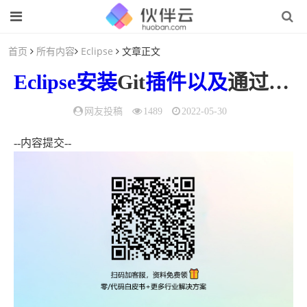
首页
所有内容
Eclipse
文章正文
Eclipse
安装
Git
插件
以及
通过Git导入华为软件开发云项目
网友投稿
1489
2022-05-30
--内容提交--