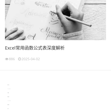
Excel常用函数公式表深度解析
886
2025-04-02
伙伴云
3D视觉相机资讯
协作机器人资讯
learn english in singapore
生产管理资讯
物流供应链资讯
experiment record software
新加坡英语培训
工单管理