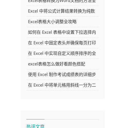
Excel表格转换为Word文档的方法全
解析
Excel 中将公式计算结果转换为纯数
字的多种方法
Excel表格大小调整全攻略
如何在 Excel 表格中设置下拉选择内
容
在 Excel 中固定表头并确保每页打印
时都显示表头的方法详解
在 Excel 中实现自定义顺序排序的全
面指南
excel表格怎么做好看颜色搭配
使用 Excel 制作考试成绩表的详细步
骤及技巧
在 Excel 中将单元格用斜线一分为二
的方法详解
热评文章