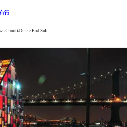
所有行
ws.Count).Delete End Sub