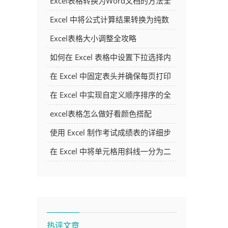
Excel表格转换为Word文档的方法全
解析
Excel 中将公式计算结果转换为纯数
字的多种方法
Excel表格大小调整全攻略
如何在 Excel 表格中设置下拉选择内
容
在 Excel 中固定表头并确保每页打印
时都显示表头的方法详解
在 Excel 中实现自定义顺序排序的全
面指南
excel表格怎么做好看颜色搭配
使用 Excel 制作考试成绩表的详细步
骤及技巧
在 Excel 中将单元格用斜线一分为二
的方法详解
热评文章