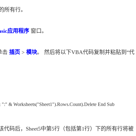
方的所有行。
l Basic应用程序
窗口。
单击
插页
>
模块
。 然后将以下VBA代码复制并粘贴到“代
":" & Worksheets("Sheet1").Rows.Count).Delete End Sub
行该代码后，Sheet5中第5行（包括第1行）下的所有行将被