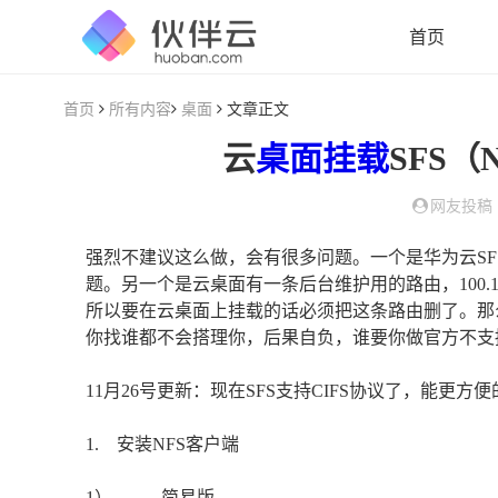
首页
首页
所有内容
桌面
文章正文
云
桌面
挂载
SFS（
网友投稿
强烈不建议这么做，会有很多问题。一个是华为云SFS用的是
题。另一个是云桌面有一条后台维护用的路由，100.125.0
所以要在云桌面上挂载的话必须把这条路由删了。那么删
你找谁都不会搭理你，后果自负，谁要你做官方不支
11月26号更新：现在SFS支持CIFS协议了，能更方
1. 安装NFS客户端
1） 简易版