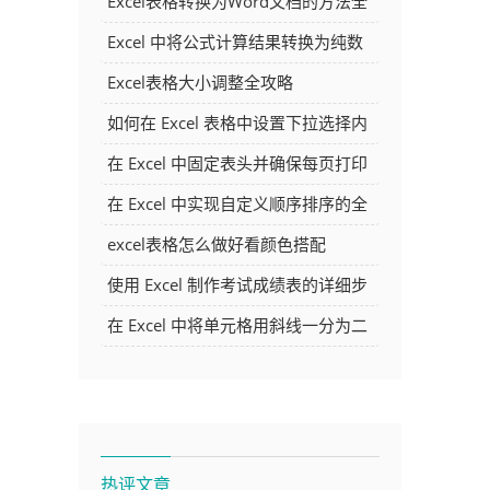
Excel表格转换为Word文档的方法全
解析
Excel 中将公式计算结果转换为纯数
字的多种方法
Excel表格大小调整全攻略
如何在 Excel 表格中设置下拉选择内
容
在 Excel 中固定表头并确保每页打印
时都显示表头的方法详解
在 Excel 中实现自定义顺序排序的全
面指南
excel表格怎么做好看颜色搭配
使用 Excel 制作考试成绩表的详细步
骤及技巧
在 Excel 中将单元格用斜线一分为二
的方法详解
热评文章