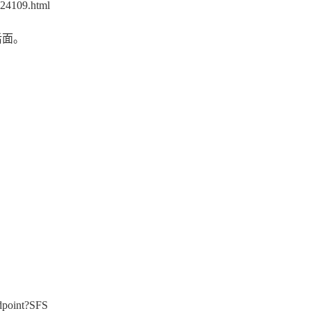
224109.html
后面。
point?SFS