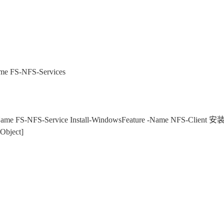
me FS-NFS-Services
-Name FS-NFS-Service Install-WindowsFeature -Name NFS-Client 安
ject]