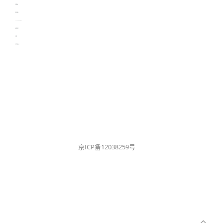
生产管理资讯
物流供应链资讯
experiment record software
新加坡英语培训
工单管理
电子元器件资讯中心
京ICP备12038259号