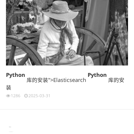
Python
Python
库的安装">Elasticsearch
库的安
装
1286
2025-03-31
伙伴云
3D视觉相机资讯
协作机器人资讯
learn english in singapore