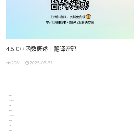
4.5 C++函数概述 | 翻译密码
2061
2025-03-31
伙伴云
3D视觉相机资讯
协作机器人资讯
learn english in singapore
生产管理资讯
物流供应链资讯
experiment record software
新加坡英语培训
工单管理
电子元器件资讯中心