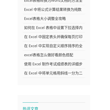
Excel表格转换为Word文档的方法全
解析
Excel 中将公式计算结果转换为纯数
字的多种方法
Excel表格大小调整全攻略
如何在 Excel 表格中设置下拉选择内
容
在 Excel 中固定表头并确保每页打印
时都显示表头的方法详解
在 Excel 中实现自定义顺序排序的全
面指南
excel表格怎么做好看颜色搭配
使用 Excel 制作考试成绩表的详细步
骤及技巧
在 Excel 中将单元格用斜线一分为二
的方法详解
热评文章