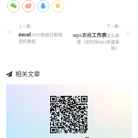
上一篇:
下一篇:
excel
2003根据日期筛
wps表格
工作表
怎么新
选的教程
建（如何用wps新建表
格）
相关文章