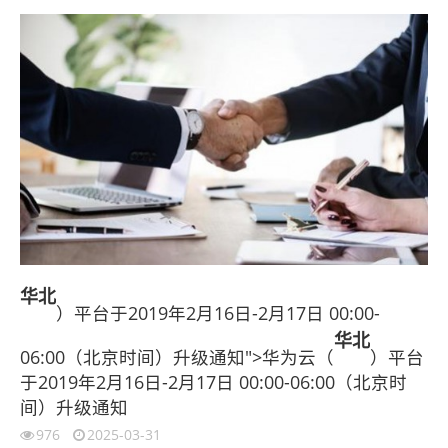
华北
）平台于2019年2月16日-2月17日 00:00-
华北
06:00（北京时间）升级通知">华为云（
）平台
于2019年2月16日-2月17日 00:00-06:00（北京时
间）升级通知
976
2025-03-31