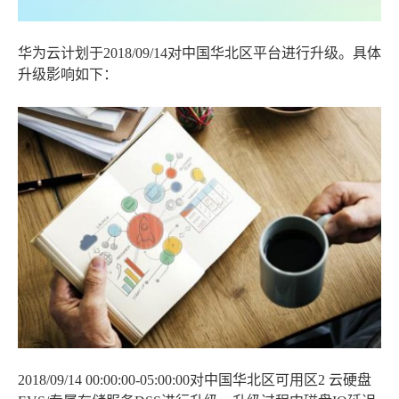
华为云计划于2018/09/14对中国华北区平台进行升级。具体
升级影响如下：
2018/09/14 00:00:00-05:00:00对中国华北区可用区2 云硬盘