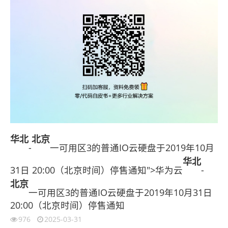
华北
北京
-
一可用区3的普通IO云硬盘于2019年10月
华北
31日 20:00（北京时间）停售通知">华为云
-
北京
一可用区3的普通IO云硬盘于2019年10月31日
20:00（北京时间）停售通知
976
2025-03-31