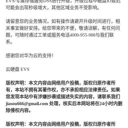
EVS/专属存储服务DSS进行升级，升级过程中磁盘IO延迟
可能会出现秒级增大，其他区域业务不受影响。
请留意您的业务情况，如有操作请避开升级时间进行，相
关事宜做好安排。给您带来的不便，敬请谅解，有任何问
题，可随时通过工单或服务电话4000-955-988与我们联
系。
感谢您对华为云的支持！
云硬盘 EVS
版权声明：本文内容由网络用户投稿，版权归原作者所
有，本站不拥有其著作权，亦不承担相应法律责任。如果
您发现本站中有涉嫌抄袭或描述失实的内容，请联系我们
jiasou666@gmail.com 处理，核实后本网站将在24小时内删
除侵权内容。
版权声明：本文内容由网络用户投稿，版权归原作者所