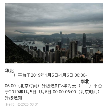
华北
）平台于2019年1月5日-1月6日 00:00-
华北
06:00（北京时间）升级通知">华为云（
）平台
于2019年1月5日-1月6日 00:00-06:00（北京时间）
升级通知
976
2025-03-31