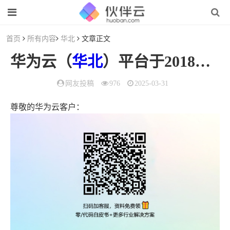
首页
所有内容
华北
文章正文
华为云（
华北
）平台于2018年9月14日00:00-05:00（北京时间）升级通知
网友投稿
976
2025-03-31
尊敬的华为云客户：