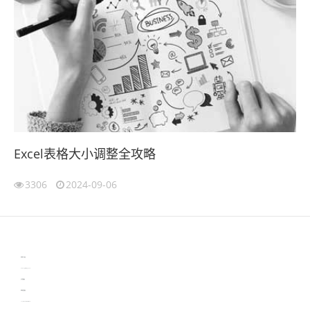
Excel表格大小调整全攻略
3306
2024-09-06
伙伴云
3D视觉相机资讯
协作机器人资讯
learn english in singapore
生产管理资讯
物流供应链资讯
experiment record software