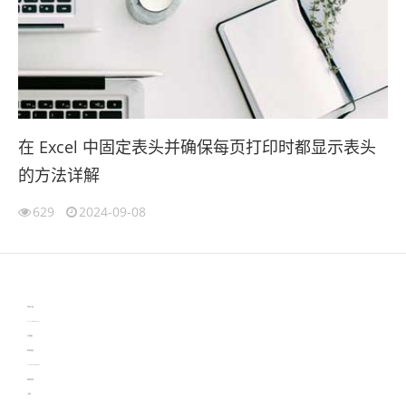
在 Excel 中固定表头并确保每页打印时都显示表头
的方法详解
629
2024-09-08
伙伴云
3D视觉相机资讯
协作机器人资讯
learn english in singapore
生产管理资讯
物流供应链资讯
experiment record software
新加坡英语培训
工单管理