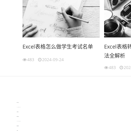
Excel表格怎么做学生考试名单
Excel表
法全解析
483
2024-09-24
483
202
伙伴云
3D视觉相机资讯
协作机器人资讯
learn english in singapore
生产管理资讯
物流供应链资讯
experiment record software
新加坡英语培训
工单管理