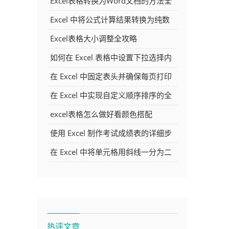
Excel表格转换为Word文档的方法全
解析
Excel 中将公式计算结果转换为纯数
字的多种方法
Excel表格大小调整全攻略
如何在 Excel 表格中设置下拉选择内
容
在 Excel 中固定表头并确保每页打印
时都显示表头的方法详解
在 Excel 中实现自定义顺序排序的全
面指南
excel表格怎么做好看颜色搭配
使用 Excel 制作考试成绩表的详细步
骤及技巧
在 Excel 中将单元格用斜线一分为二
的方法详解
热评文章