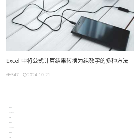
Excel 中将公式计算结果转换为纯数字的多种方法
547
2024-10-21
伙伴云
3D视觉相机资讯
协作机器人资讯
learn english in singapore
生产管理资讯
物流供应链资讯
experiment record software
新加坡英语培训
工单管理