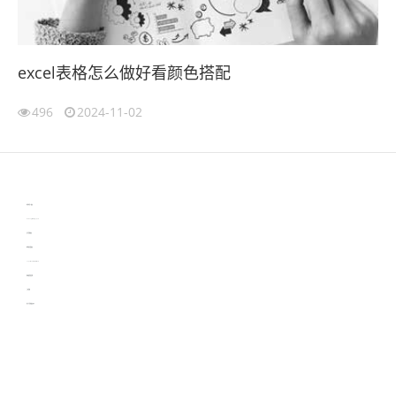
excel表格怎么做好看颜色搭配
496
2024-11-02
伙伴云
3D视觉相机资讯
协作机器人资讯
learn english in singapore
生产管理资讯
物流供应链资讯
experiment record software
新加坡英语培训
工单管理
电子元器件资讯中心